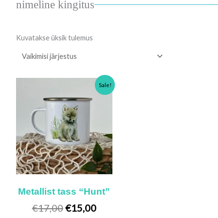
nimeline kingitus
Kuvatakse üksik tulemus
Algne
Praegune
Sale!
hind
hind
oli:
on:
€17,00.
€15,00.
Metallist tass “Hunt”
€
17,00
€
15,00