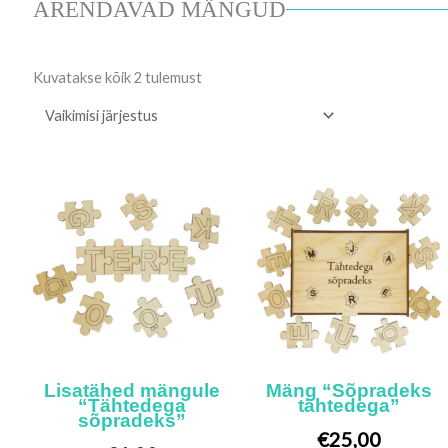
ARENDAVAD MÄNGUD
Kuvatakse kõik 2 tulemust
Lisatähed mängule
Mäng “Sõpradeks
“Tähtedega
tähtedega”
sõpradeks”
€
25,00