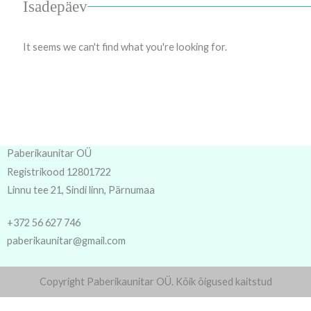
Isadepäev
It seems we can't find what you're looking for.
Paberikaunitar OÜ
Registrikood 12801722
Linnu tee 21, Sindi linn, Pärnumaa
+372 56 627 746
paberikaunitar@gmail.com
Copyright Paberikaunitar OÜ. Kõik õigused kaitstud