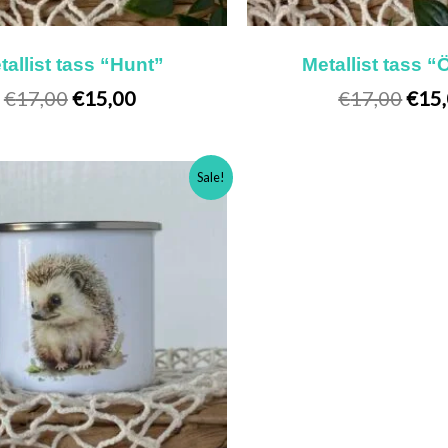
tallist tass “Hunt”
Metallist tass “
€
17,00
€
15,00
€
17,00
€
15
Algne
Praegune
Sale!
hind
hind
oli:
on:
€17,00.
€15,00.