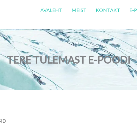
AVALEHT
MEIST
KONTAKT
E-
TERE TULEMAST E-POODI
SID