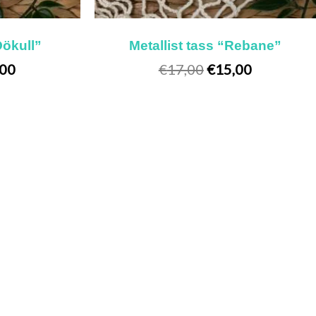
Öökull”
Metallist tass “Rebane”
,00
€
17,00
€
15,00