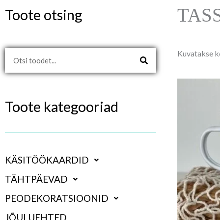
TAS
Toote otsing
Kuvatakse kõ
Search
Toote kategooriad
KÄSITÖÖKAARDID
TÄHTPÄEVAD
PEODEKORATSIOONID
JÕULUEHTED