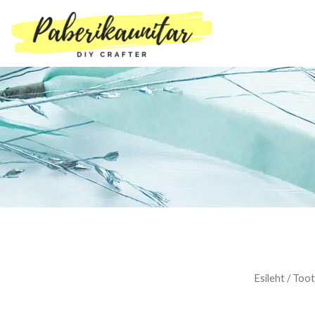
Skip
to
content
Esileht
/ Toot