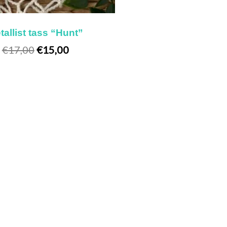
tallist tass “Hunt”
€
17,00
€
15,00