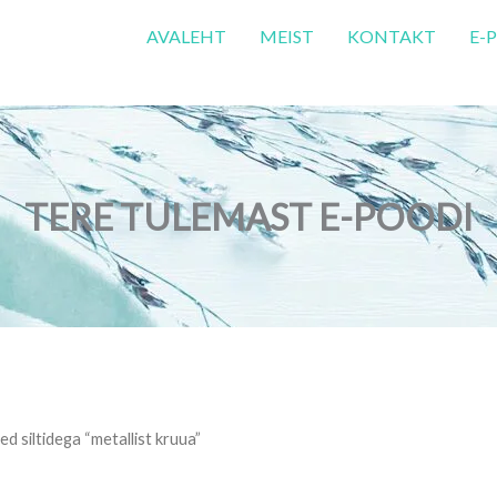
AVALEHT
MEIST
KONTAKT
E-
TERE TULEMAST E-POODI
ed siltidega “metallist kruua”