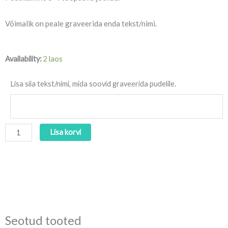
Võimalik on peale graveerida enda tekst/nimi.
Graveeritud
Availability:
2 laos
pudel
"Sinine"
Lisa siia tekst/nimi, mida soovid graveerida pudelile.
kogus
Lisa korvi
Seotud tooted