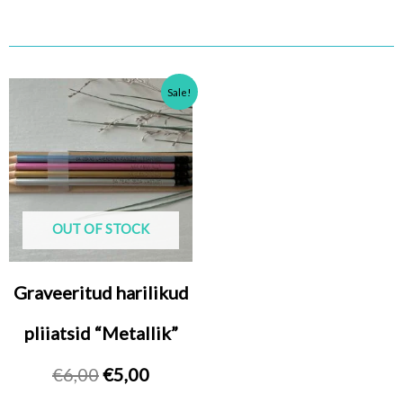
Algne
Praegune
Sale!
hind
hind
oli:
on:
€6,00.
€5,00.
OUT OF STOCK
Graveeritud harilikud
pliiatsid “Metallik”
€
6,00
€
5,00