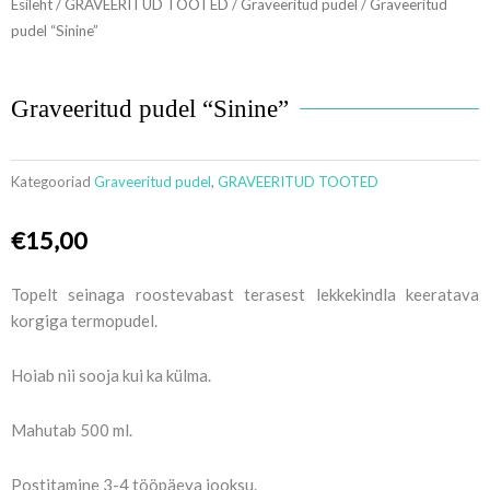
Esileht
/
GRAVEERITUD TOOTED
/
Graveeritud pudel
/ Graveeritud
pudel “Sinine”
Graveeritud pudel “Sinine”
Kategooriad
Graveeritud pudel
,
GRAVEERITUD TOOTED
€
15,00
Topelt seinaga roostevabast terasest lekkekindla keeratava
korgiga termopudel.
Hoiab nii sooja kui ka külma.
Mahutab 500 ml.
Postitamine 3-4 tööpäeva jooksu.