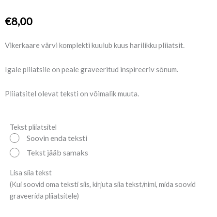
€
8,00
Vikerkaare värvi komplekti kuulub kuus harilikku pliiatsit.
Igale pliiatsile on peale graveeritud inspireeriv sõnum.
Pliiatsitel olevat teksti on võimalik muuta.
Graveeritud
Tekst pliiatsitel
Soovin enda teksti
harilikud
pliiatsid
Tekst jääb samaks
"Pastell"
Lisa siia tekst
kogus
(Kui soovid oma teksti siis, kirjuta siia tekst/nimi, mida soovid
graveerida pliiatsitele)