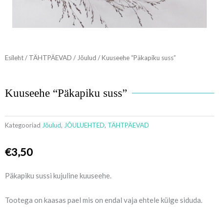
Esileht
/
TÄHTPÄEVAD
/
Jõulud
/ Kuuseehe “Päkapiku suss”
Kuuseehe “Päkapiku suss”
Kategooriad
Jõulud
,
JÕULUEHTED
,
TÄHTPÄEVAD
€
3,50
Päkapiku sussi kujuline kuuseehe.
Tootega on kaasas pael mis on endal vaja ehtele külge siduda.