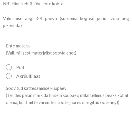
NB! Hind kehtib ühe ehte kohta.
Valmimise aeg 3-4 päeva (suurema koguse puhul võib aeg
pikeneda)
Kuuseehe
Ehte materjal
"Päkapiku
(Vali, millisest materjalist soovid ehet)
suss"
Puit
kogus
Akrüülklaas
Soovitud kättesaamise kuupäev
(Tellides palun märkida hilisem kuupäev, millal tellimus peaks kohal
olema, kuid mitte varem kui toote juures märgitud ooteaeg!)