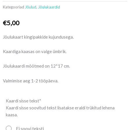
Kategooriad
Jõulud
,
Jõulukaardid
€
5,00
Jõulukaart kingipakkide kujundusega.
Kaardiga kaasas on valge ümbrik.
Jõulukaardi mõõtmed on 12*17 cm.
Valmimise aeg 1-2 tööpäeva.
Jõulukaart
Kaardi sisse tekst*
"Kingitused"
Kaardi sisse soovitud tekst lisatakse eraldi trükitud lehena
kogus
kaasa.
Ei soovi teksti