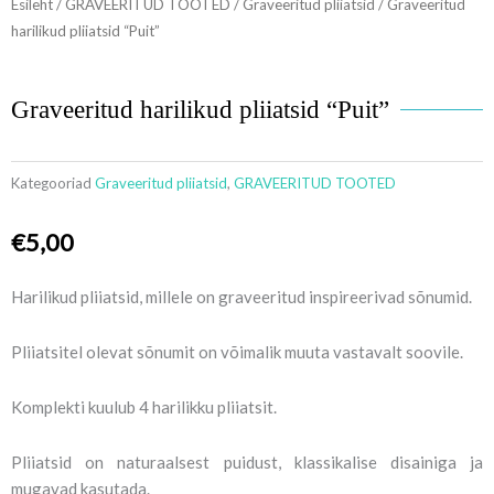
Esileht
/
GRAVEERITUD TOOTED
/
Graveeritud pliiatsid
/ Graveeritud
harilikud pliiatsid “Puit”
Graveeritud harilikud pliiatsid “Puit”
Kategooriad
Graveeritud pliiatsid
,
GRAVEERITUD TOOTED
€
5,00
Harilikud pliiatsid, millele on graveeritud inspireerivad sõnumid.
Pliiatsitel olevat sõnumit on võimalik muuta vastavalt soovile.
Komplekti kuulub 4 harilikku pliiatsit.
Pliiatsid on naturaalsest puidust, klassikalise disainiga ja
mugavad kasutada.