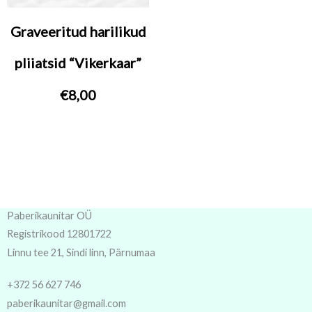
Graveeritud harilikud
pliiatsid “Vikerkaar”
€
8,00
Paberikaunitar OÜ
Registrikood 12801722
Linnu tee 21, Sindi linn, Pärnumaa
+372 56 627 746
paberikaunitar@gmail.com