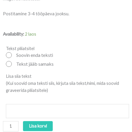
Postitamine 3-4 tööpäeva jooksu.
Graveeritud
Availability:
2 laos
harilikud
pliiatsid
Tekst pliiatsitel
Soovin enda teksti
"Puit"
kogus
Tekst jääb samaks
Lisa siia tekst
(Kui soovid oma teksti siis, kirjuta siia tekst/nimi, mida soovid
graveerida pliiatsitele)
Lisa korvi