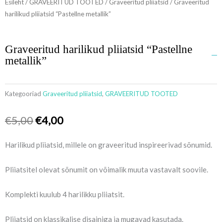
Esileht
/
GRAVEERITUD TOOTED
/
Graveeritud pliiatsid
/ Graveeritud
harilikud pliiatsid “Pastellne metallik”
Graveeritud harilikud pliiatsid “Pastellne
metallik”
Kategooriad
Graveeritud pliiatsid
,
GRAVEERITUD TOOTED
Algne
Praegune
€
5,00
€
4,00
hind
hind
oli:
on:
Harilikud pliiatsid, millele on graveeritud inspireerivad sõnumid.
€5,00.
€4,00.
Pliiatsitel olevat sõnumit on võimalik muuta vastavalt soovile.
Komplekti kuulub 4 harilikku pliiatsit.
Pliiatsid on klassikalise disainiga ja mugavad kasutada.