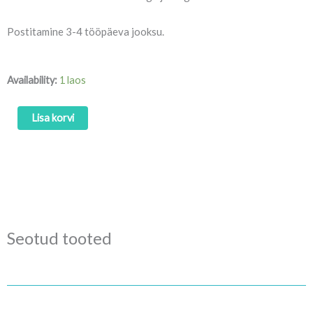
Postitamine 3-4 tööpäeva jooksu.
Graveeritud
Availability:
1 laos
harilikud
pliiatsid
Lisa korvi
"Pastellne
metallik"
kogus
Seotud tooted