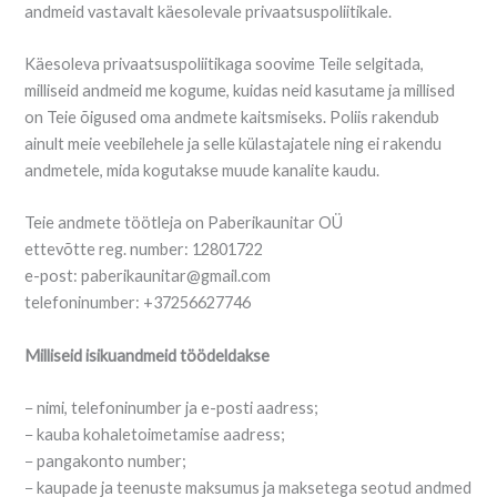
andmeid vastavalt käesolevale privaatsuspoliitikale.
Käesoleva privaatsuspoliitikaga soovime Teile selgitada,
milliseid andmeid me kogume, kuidas neid kasutame ja millised
on Teie õigused oma andmete kaitsmiseks. Poliis rakendub
ainult meie veebilehele ja selle külastajatele ning ei rakendu
andmetele, mida kogutakse muude kanalite kaudu.
Teie andmete töötleja on Paberikaunitar OÜ
ettevõtte reg. number: 12801722
e-post: paberikaunitar@gmail.com
telefoninumber: +37256627746
Milliseid isikuandmeid töödeldakse
− nimi, telefoninumber ja e-posti aadress;
− kauba kohaletoimetamise aadress;
− pangakonto number;
− kaupade ja teenuste maksumus ja maksetega seotud andmed