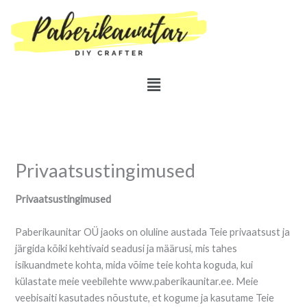
Skip
to
content
Menu
Privaatsustingimused
Privaatsustingimused
Paberikaunitar OÜ jaoks on oluline austada Teie privaatsust ja
järgida kõiki kehtivaid seadusi ja määrusi, mis tahes
isikuandmete kohta, mida võime teie kohta koguda, kui
külastate meie veebilehte www.paberikaunitar.ee. Meie
veebisaiti kasutades nõustute, et kogume ja kasutame Teie